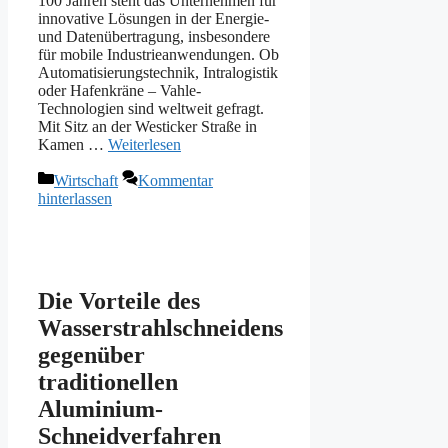
100 Jahren steht das Unternehmen für
innovative Lösungen in der Energie-
und Datenübertragung, insbesondere
für mobile Industrieanwendungen. Ob
Automatisierungstechnik, Intralogistik
oder Hafenkräne – Vahle-
Technologien sind weltweit gefragt.
Mit Sitz an der Westicker Straße in
Kamen …
Weiterlesen
Kategorien
Wirtschaft
Kommentar
hinterlassen
Die Vorteile des
Wasserstrahlschneidens
gegenüber
traditionellen
Aluminium-
Schneidverfahren