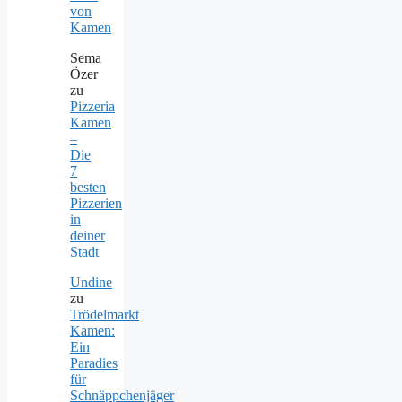
von
Kamen
Sema
Özer
zu
Pizzeria
Kamen
–
Die
7
besten
Pizzerien
in
deiner
Stadt
Undine
zu
Trödelmarkt
Kamen:
Ein
Paradies
für
Schnäppchenjäger