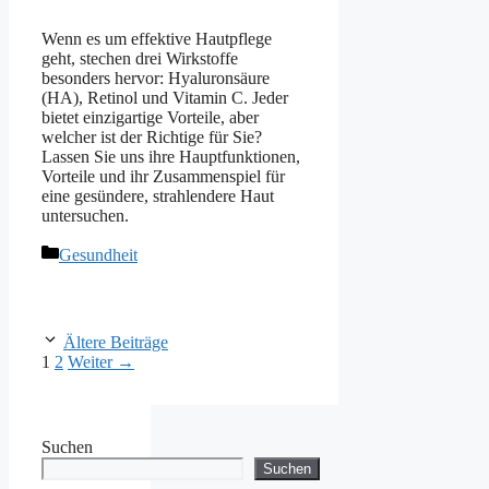
Wenn es um effektive Hautpflege
geht, stechen drei Wirkstoffe
besonders hervor: Hyaluronsäure
(HA), Retinol und Vitamin C. Jeder
bietet einzigartige Vorteile, aber
welcher ist der Richtige für Sie?
Lassen Sie uns ihre Hauptfunktionen,
Vorteile und ihr Zusammenspiel für
eine gesündere, strahlendere Haut
untersuchen.
Kategorien
Gesundheit
Ältere Beiträge
Seite
Seite
1
2
Weiter
→
Suchen
Suchen