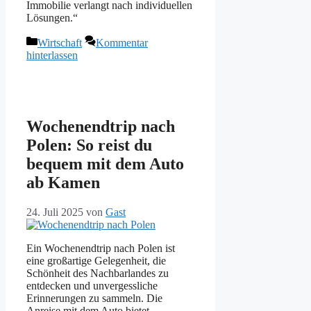
Immobilie verlangt nach individuellen
Lösungen.“
Kategorien
Wirtschaft
Kommentar
hinterlassen
Wochenendtrip nach
Polen: So reist du
bequem mit dem Auto
ab Kamen
24. Juli 2025
von
Gast
Ein Wochenendtrip nach Polen ist
eine großartige Gelegenheit, die
Schönheit des Nachbarlandes zu
entdecken und unvergessliche
Erinnerungen zu sammeln. Die
Anreise mit dem Auto bietet