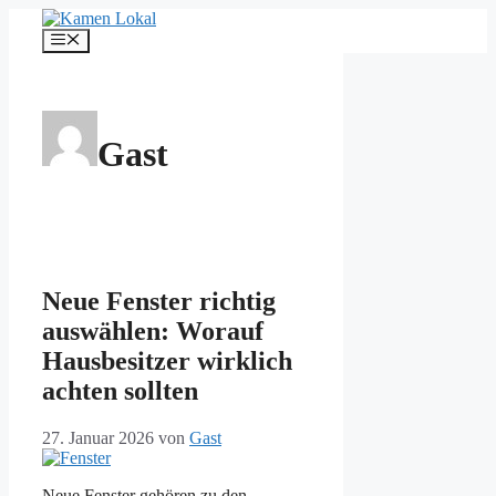
Zum
Inhalt
Menü
springen
Gast
Neue Fenster richtig
auswählen: Worauf
Hausbesitzer wirklich
achten sollten
27. Januar 2026
von
Gast
Neue Fenster gehören zu den