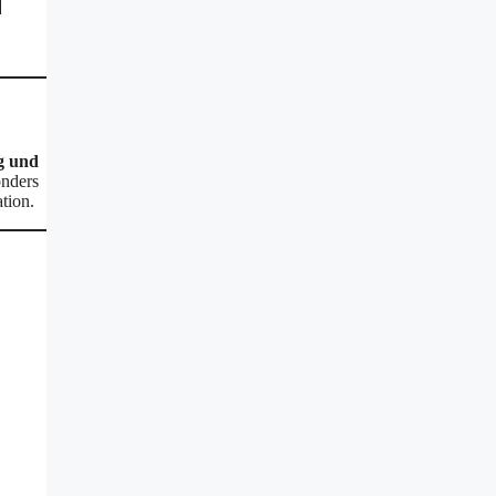
g und
onders
tion.