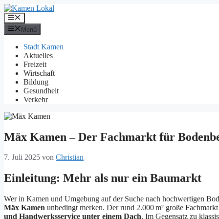
Zum
Inhalt
Menü
springen
Menü
Stadt Kamen
Aktuelles
Freizeit
Wirtschaft
Bildung
Gesundheit
Verkehr
Mäx Kamen – Der Fachmarkt für Bodenbe
7. Juli 2025
von
Christian
Einleitung: Mehr als nur ein Baumarkt
Wer in Kamen und Umgebung auf der Suche nach hochwertigen Bodenbe
Mäx Kamen
unbedingt merken. Der rund 2.000 m² große Fachmark
und Handwerksservice unter einem Dach
. Im Gegensatz zu klass