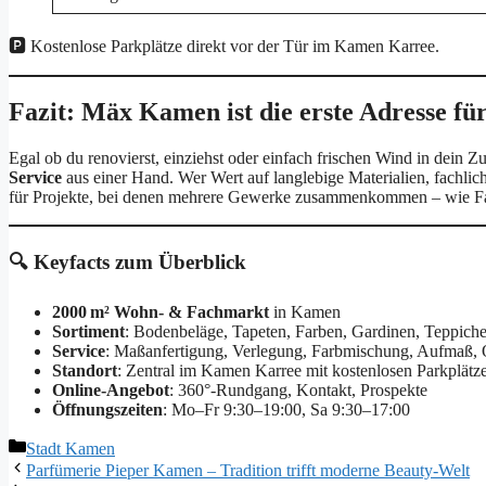
🅿️ Kostenlose Parkplätze direkt vor der Tür im Kamen Karree.
Fazit: Mäx Kamen ist die erste Adresse f
Egal ob du renovierst, einziehst oder einfach frischen Wind in dein Z
Service
aus einer Hand. Wer Wert auf langlebige Materialien, fachlich
für Projekte, bei denen mehrere Gewerke zusammenkommen – wie Fa
🔍 Keyfacts zum Überblick
2000 m² Wohn- & Fachmarkt
in Kamen
Sortiment
: Bodenbeläge, Tapeten, Farben, Gardinen, Teppich
Service
: Maßanfertigung, Verlegung, Farbmischung, Aufmaß, 
Standort
: Zentral im Kamen Karree mit kostenlosen Parkplätz
Online-Angebot
: 360°-Rundgang, Kontakt, Prospekte
Öffnungszeiten
: Mo–Fr 9:30–19:00, Sa 9:30–17:00
Kategorien
Stadt Kamen
Parfümerie Pieper Kamen – Tradition trifft moderne Beauty-Welt